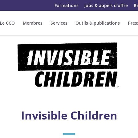
Formations
Jobs & appels d’offre
R
Le CCO
Membres
Services
Outils & publications
Pres
Invisible Children