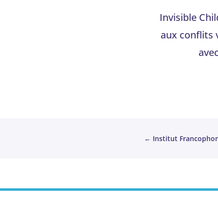
Invisible Ch
aux conflits 
avec
←
Institut Francophon