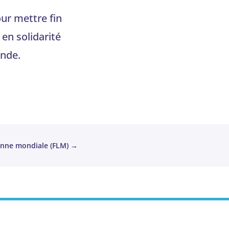
ur mettre fin
 en solidarité
onde.
enne mondiale (FLM)
→