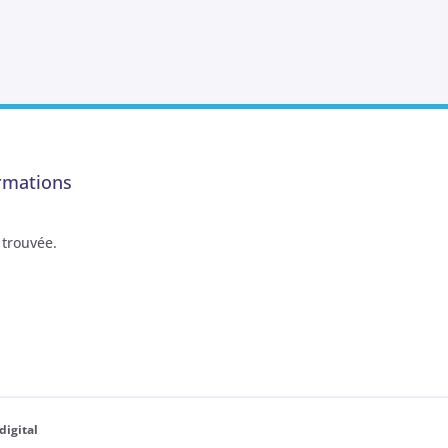
rmations
trouvée.
digital