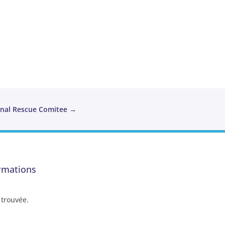
onal Rescue Comitee
→
rmations
trouvée.